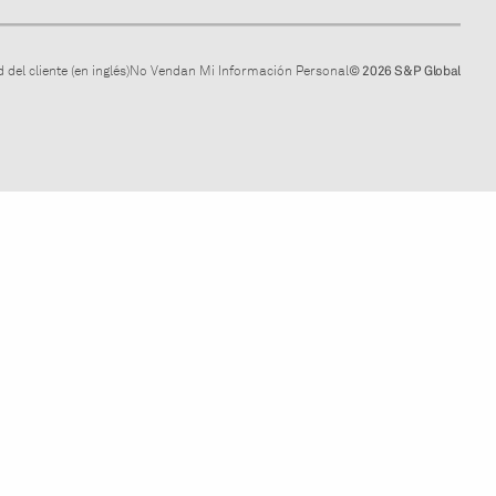
 del cliente (en inglés)
No Vendan Mi Información Personal
© 2026 S&P Global