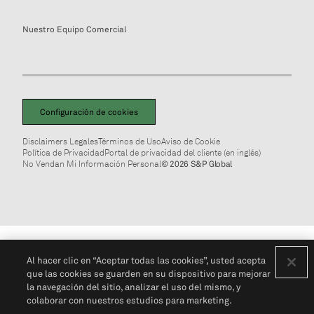
Nuestro Equipo Comercial
Configuración de cookies
Disclaimers Legales
Términos de Uso
Aviso de Cookie
Política de Privacidad
Portal de privacidad del cliente (en inglés)
No Vendan Mi Información Personal
© 2026 S&P Global
Al hacer clic en “Aceptar todas las cookies”, usted acepta
que las cookies se guarden en su dispositivo para mejorar
la navegación del sitio, analizar el uso del mismo, y
colaborar con nuestros estudios para marketing.