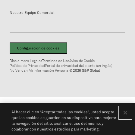
Nuestro Equipo Comercial
Configuración de cookies
Disclaimers Legales
Términos de Uso
Aviso de Cookie
Política de Privacidad
Portal de privacidad del cliente (en inglés)
No Vendan Mi Información Personal
© 2026 S&P Global
Al hacer clic en “Aceptar todas las cookies”, usted acepta
que las cookies se guarden en su dispositivo para mejorar
la navegación del sitio, analizar el uso del mismo, y
colaborar con nuestros estudios para marketing.